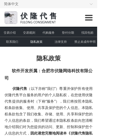
简体中文
ꀅ
首页
伏隆代售
끀
在售账号
FULONG CONSIGNMENT
交易介绍
交易规则
代购服务
垫付分期
找回包赔
业务介绍
联系我们
隐私政策
法律支持
禁止未成年申明
发布求购
隐私政策
会员中心
软件开发所属：合肥市伏隆网络科技有限公
司
伏隆代售
（以下亦称“我们”）尊重并保护所有使用
伏隆代售平台服务的用户的个人隐私权，在您使用伏隆
代售提供的服务时（下称“服务”），我们将按照本隐私
权条款收集、使用、共享及保护您的个人信息。本隐私
权条款包含了我们收集、存储、使用、共享和保护您的
个人信息的条款，我们希望通过本隐私权条款向您清晰
地介绍我们对为您提供的访问、更新、控制和保护您个
人信息的方式，
因此请您完整地阅读本《伏隆代售隐私